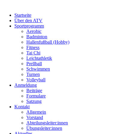
Startseite
Über den ATV
Sportprogramm
Aerobic
Badminton
Hallenfußball (Hobby)
Fitness
Tai Chi
Leichtathletik
Prellball
Schwimmen
Turnen
Volleyball
Anmeldung
Beiträge
Formulare
Satzung
Kontakt
Allgemein
Vorstand
Abteilungsleiter:innen
Übungsleiter:innen
Aktuelles