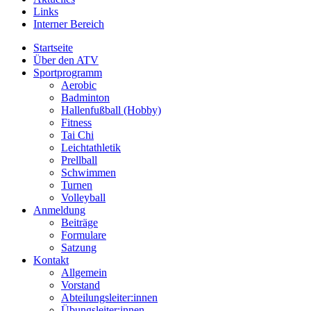
Links
Interner Bereich
Startseite
Über den ATV
Sportprogramm
Aerobic
Badminton
Hallenfußball (Hobby)
Fitness
Tai Chi
Leichtathletik
Prellball
Schwimmen
Turnen
Volleyball
Anmeldung
Beiträge
Formulare
Satzung
Kontakt
Allgemein
Vorstand
Abteilungsleiter:innen
Übungsleiter:innen