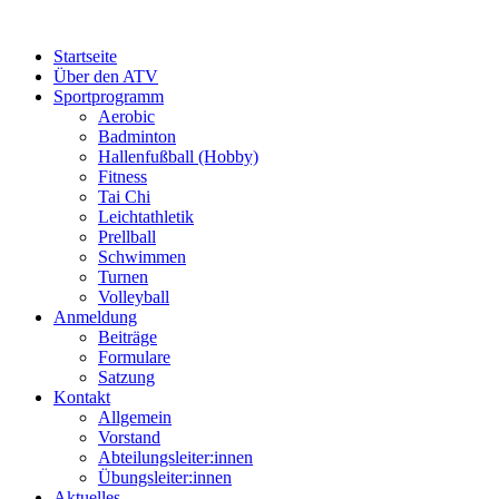
Startseite
Über den ATV
Sportprogramm
Aerobic
Badminton
Hallenfußball (Hobby)
Fitness
Tai Chi
Leichtathletik
Prellball
Schwimmen
Turnen
Volleyball
Anmeldung
Beiträge
Formulare
Satzung
Kontakt
Allgemein
Vorstand
Abteilungsleiter:innen
Übungsleiter:innen
Aktuelles