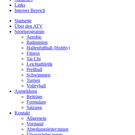
Links
Interner Bereich
Startseite
Über den ATV
Sportprogramm
Aerobic
Badminton
Hallenfußball (Hobby)
Fitness
Tai Chi
Leichtathletik
Prellball
Schwimmen
Turnen
Volleyball
Anmeldung
Beiträge
Formulare
Satzung
Kontakt
Allgemein
Vorstand
Abteilungsleiter:innen
Übungsleiter:innen